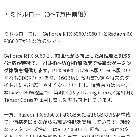
・ミドルロー（3〜7万円前後）
ミドルローでは、GeForce RTX 5060/5060 TiとRadeon RX
9060 XTが主な選択肢です。
GeForce RTX 5060は、
前世代から向上したAI性能とDLSS
4対応が特徴で、フルHD～WQHD解像度で快適なゲーミン
グ体験を提供
します。RTX 5060 Tiは8GB版と16GB版（い
ずれもGDDR7）があり、16GB版は高画質設定や将来のタ
イトルにも対応しやすくなっています。消費電力はおおむ
ね145～180W程度で、第4世代Ray Tracing Cores／第5世代
Tensor Coresを採用し電力効率も向上しています。
一方、Radeon RX 9060 XTは8GBまたは16GBのVRAM構成
で、
価格を抑えながらも高い性能を実現
しています。純粋
なラスタライズ性能ではRTX 5060 Tiに匹敵し、特定のタ
イトルでは上回る場面もあります。FSR 4とRDNA 4アーキ