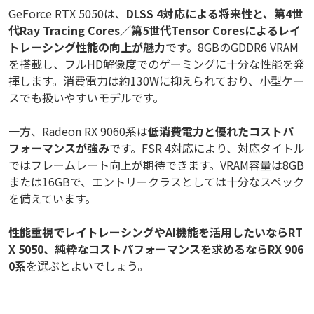
GeForce RTX 5050は、
DLSS 4対応による将来性と、第4世
代Ray Tracing Cores／第5世代Tensor Coresによるレイ
トレーシング性能の向上が魅力
です。8GBのGDDR6 VRAM
を搭載し、フルHD解像度でのゲーミングに十分な性能を発
揮します。消費電力は約130Wに抑えられており、小型ケー
スでも扱いやすいモデルです。
一方、Radeon RX 9060系は
低消費電力と優れたコストパ
フォーマンスが強み
です。FSR 4対応により、対応タイトル
ではフレームレート向上が期待できます。VRAM容量は8GB
または16GBで、エントリークラスとしては十分なスペック
を備えています。
性能重視でレイトレーシングやAI機能を活用したいならRT
X 5050、純粋なコストパフォーマンスを求めるならRX 906
0系
を選ぶとよいでしょう。