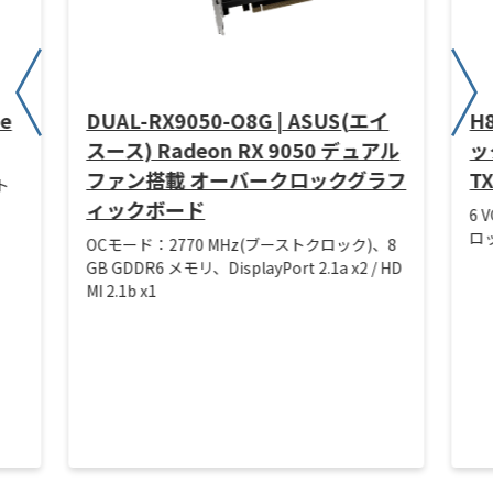
ze
DUAL-RX9050-O8G | ASUS(エイ
H
スース) Radeon RX 9050 デュアル
ック
ファン搭載 オーバークロックグラフ
T
ト
ィックボード
6 
ロッ
OCモード：2770 MHz(ブーストクロック)、8
GB GDDR6 メモリ、DisplayPort 2.1a x2 / HD
MI 2.1b x1