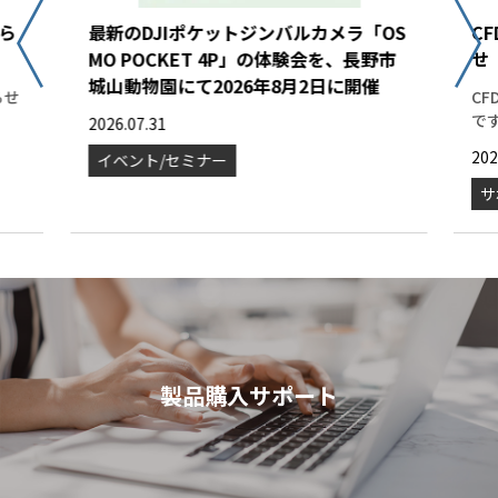
知ら
最新のDJIポケットジンバルカメラ「OS
C
MO POCKET 4P」の体験会を、長野市
せ
城山動物園にて2026年8月2日に開催
らせ
C
で
2026.07.31
202
イベント/セミナー
サ
製品購入サポート