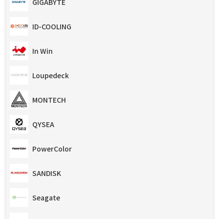
GIGABYTE
ID-COOLING
In Win
Loupedeck
MONTECH
QYSEA
PowerColor
SANDISK
Seagate