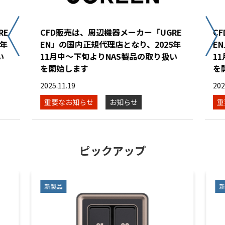
RE
CFD販売は、周辺機器メーカー「UGRE
C
5年
EN」の国内正規代理店となり、2025年
E
い
11月中～下旬よりNAS製品の取り扱い
1
を開始します
を
2025.11.19
202
重要なお知らせ
お知らせ
重
ピックアップ
新製品