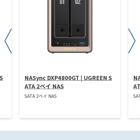
S
NASync DXP4800GT | UGREEN S
NA
ATA 2ベイ NAS
A
SATA 2ベイ NAS
SA