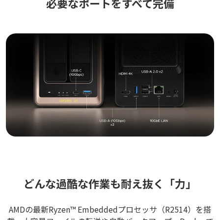
必要なポートをすべて完備
どんな過酷な作業も耐え抜く「力」
AMDの最新Ryzen™ Embeddedプロセッサ（R2514）を搭