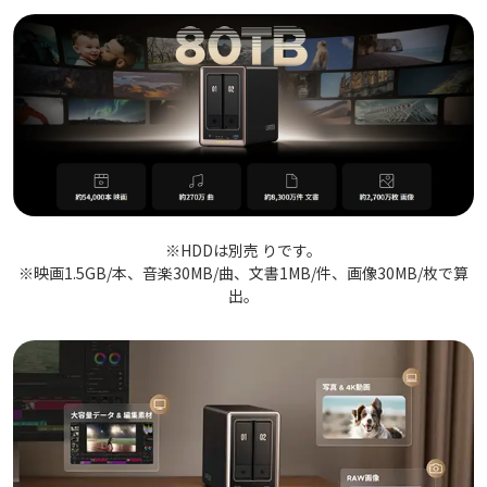
※HDDは別売 りです。
※映画1.5GB/本、音楽30MB/曲、文書1MB/件、画像30MB/枚で算
出。