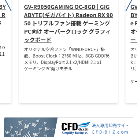
BY
GV-R9050GAMING OC-8GD | GIG
GV
 R
ABYTE(ギガバイト) Radeon RX 90
B
ラ
50 トリプルファン搭載 ゲーミング
e
PC向け オーバークロック グラフィ
オ
ックボード
ー
B G
オリジナル空冷ファン「WINDFORCE」搭
オ
2.1
載、Boost Clock：2760 MHz、8GB GDDR6
BU
メモリ、DisplayPort 2.1 x2/HDMI 2.1 x1
k：
ゲーミングPC向けモデル
リ、
ゲ