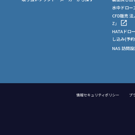
水中ドロー
CFD販売 
Z」
HATAドロ
し込み(予約
NAS 訪問
情報セキュリティポリシー
プ