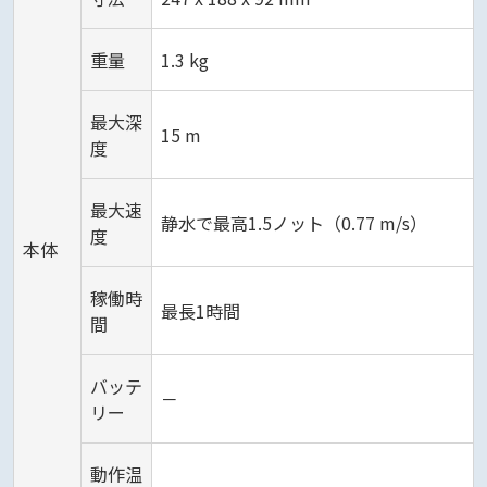
重量
1.3 kg
最大深
15 m
度
最大速
静水で最高1.5ノット（0.77 m/s）
度
本体
稼働時
最長1時間
間
バッテ
－
リー
動作温
－