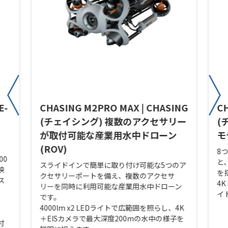
E-
CHASING M2PRO MAX | CHASING
C
(チェイシング) 複数のアクセサリー
(
が取付可能な産業用水中ドローン
モ
(ROV)
8
00
と
スライドインで簡単に取り付け可能な5つのア
映
を
クセサリーポートを備え、複数のアクセサ
ス
4K
リーを同時に利用可能な産業用水中ドローン
イ
です。
4000lm x2 LEDライトで広範囲を照らし、4K
＋EISカメラで最大深度200mの水中の様子を
付