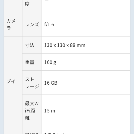
度
カメ
レンズ
f/1.6
ラ
寸法
130 x 130 x 88 mm
重量
160 g
スト
ブイ
16 GB
レージ
最大W
iFi距
15 m
離