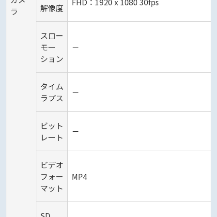
FHD：1920 x 1080 30fps
解像度
ラ
スロー
モー
－
ション
タイム
－
ラプス
ビット
－
レート
ビデオ
フォー
MP4
マット
SD