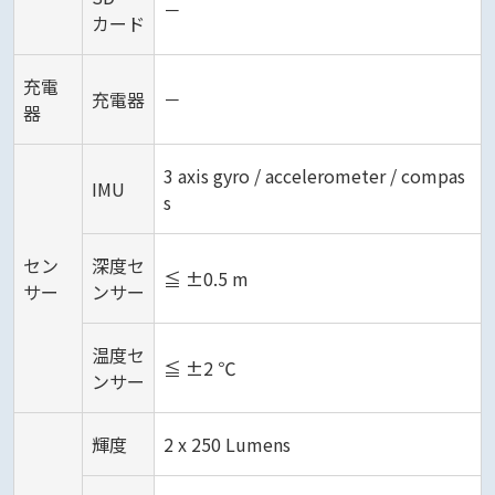
－
カード
充電
充電器
－
器
3 axis gyro / accelerometer / compas
IMU
s
セン
深度セ
≦ ±0.5 m
サー
ンサー
温度セ
≦ ±2 ℃
ンサー
輝度
2 x 250 Lumens