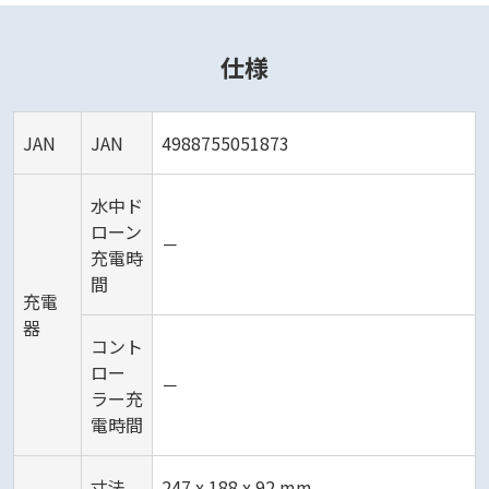
仕様
JAN
JAN
4988755051873
水中ド
ローン
－
充電時
間
充電
器
コント
ロー
－
ラー充
電時間
寸法
247 x 188 x 92 mm