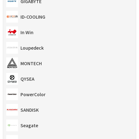
GIGABYTE
ID-COOLING
In Win
Loupedeck
MONTECH
QYSEA
PowerColor
SANDISK
Seagate