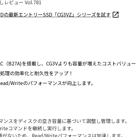
ビュー Vol.781
Dの最新エントリーSSD「CG3VZ」シリーズを試す
3D TLC（B27A)を搭載し、CG3Vよりも容量が増えたコストバリ
き込み処理の効率化と耐久性をアップ！
 FetchでRead/Writeのパフォーマンスが向上します。
パフォーマンスをディスクの空き容量に基づいて調整し管理します。
riteコマンドを継続し実行します。
ないため、Read/Writeパフォーマンスは加速します。