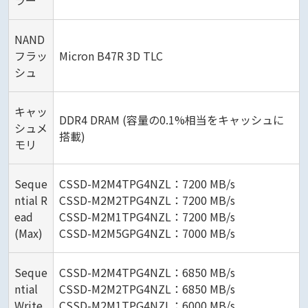
ラー
NAND
フラッ
Micron B47R 3D TLC
シュ
キャッ
DDR4 DRAM (容量の0.1%相当をキャッシュに
シュメ
搭載)
モリ
Seque
CSSD-M2M4TPG4NZL：7200 MB/s
ntial R
CSSD-M2M2TPG4NZL：7200 MB/s
ead
CSSD-M2M1TPG4NZL：7200 MB/s
(Max)
CSSD-M2M5GPG4NZL：7000 MB/s
Seque
CSSD-M2M4TPG4NZL：6850 MB/s
ntial
CSSD-M2M2TPG4NZL：6850 MB/s
Write
CSSD-M2M1TPG4NZL：6000 MB/s