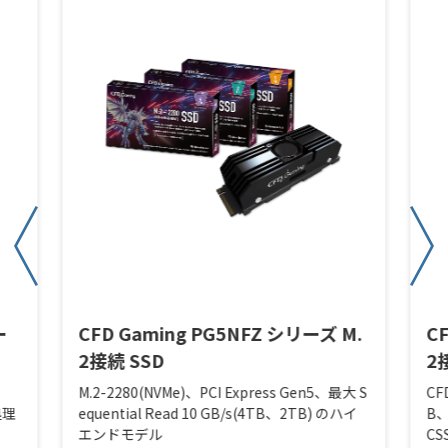
ー
CFD Gaming PG5NFZ シリーズ M.
C
2接続 SSD
2
M.2-2280(NVMe)、PCI Express Gen5、最大 S
CF
処理
equential Read 10 GB/s(4TB、2TB) のハイ
B、
エンドモデル
CS