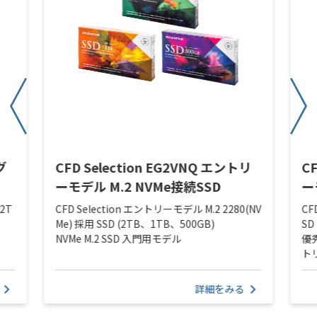
グ
CFD Selection EG2VNQ エントリ
C
ーモデル M.2 NVMe接続SSD
ー
 2T
CFD Selection エントリーモデル M.2 2280(NV
CF
Me) 採用 SSD (2TB、1TB、500GB)
SD
NVMe M.2 SSD 入門用モデル
優
ト
詳細をみる