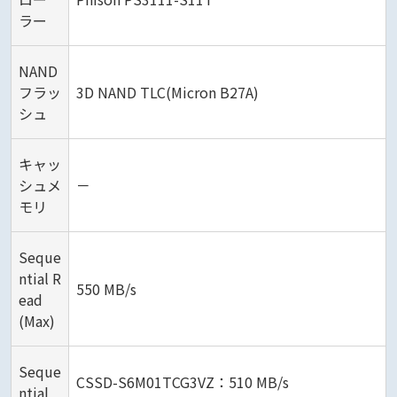
ラー
NAND
フラッ
3D NAND TLC(Micron B27A)
シュ
キャッ
シュメ
－
モリ
Seque
ntial R
550 MB/s
ead
(Max)
Seque
CSSD-S6M01TCG3VZ：510 MB/s
ntial