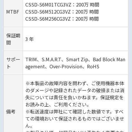
CSSD-S6M01TCG3VZ：200万 時間
MTBF
CSSD-S6M512CG3VZ：200万 時間
CSSD-S6M256CG3VZ：200万 時間
保証期
3 年
間
サポー
TRIM、S.M.A.R.T、Smart Zip、Bad Block Man
ト
agement、Over-Provision、RoHS
※本製品の故障内容を問わず、ご使用機器本体
のダメージや記録されたデータの破損または消
失については責任を負いかねます。保証規定を
お読みの上、ご利用ください。
備考
※転送速度は弊社にて確認した数値です。すべ
ての環境おいて保証されるものではございませ
ん。