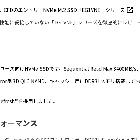
CFDのエントリーNVMe M.2 SSD「EG1VNE」シリーズ
性能に妥協していない「EG1VNE」シリーズを徹底的にレビ
向けNVMe SSDです。Sequential Read Max 3400MB/s、W
ン版)とMicron製3D QLC NAND、キャッシュ用にDDR3Lメ
Refresh™を採用しました。
ォーマンス
n.3 x4と、強力かつ優秀なSSDコントローラ、DDR3Lキャッシ