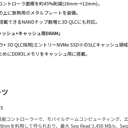
ントローラ面積を約45%削減(16mm→12mm)。
の上に放熱用のメタルプレートを装備。
で搭載できるNANDチップ数増と3D QLCにも対応。
ャッシュ+キャッシュ用DRAM」
+ 3D QLC採用)エントリーNVMe SSD※のSLCキャッシ
めにDDR3Lメモリをキャッシュ用に搭載。
ーツ
2S
した高性能コントローラーで、モバイルゲームコンピューティング
を利用して作られおり、最大 Seq Read 3,450 MB/s、Seq 