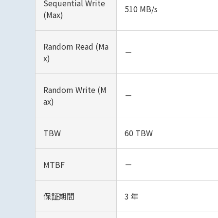
Sequential Write
510 MB/s
(Max)
Random Read (Ma
－
x)
Random Write (M
－
ax)
TBW
60 TBW
MTBF
－
保証期間
3 年