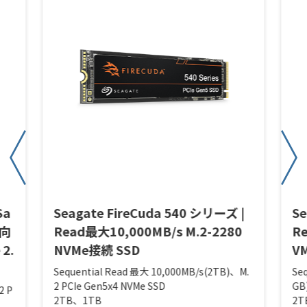
Sa
Seagate FireCuda 540 シリーズ |
Se
グ向
Read最大10,000MB/s M.2-2280
R
 2.
NVMe接続 SSD
V
Sequential Read 最大 10,000MB/s(2TB)、M.
Se
2 PCIe Gen5x4 NVMe SSD
GB
2 P
2TB、1TB
2T