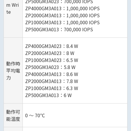
ZP500GM3A023：700,000 IOPS
m Wri
ZP4000GM3A013：1,000,000 IOPS
te
ZP2000GM3A013：1,000,000 IOPS
ZP1000GM3A013：1,000,000 IOPS
ZP500GM3A013：700,000 IOPS
ZP4000GM3A023：8.4 W
ZP2000GM3A023：8 W
ZP1000GM3A023：6.5 W
動作時
ZP500GM3A023：5.8 W
平均電
ZP4000GM3A013：8.6 W
力
ZP2000GM3A013：7.8 W
ZP1000GM3A013：6.3 W
ZP500GM3A013：6 W
動作可
0 ～ 70℃
能温度