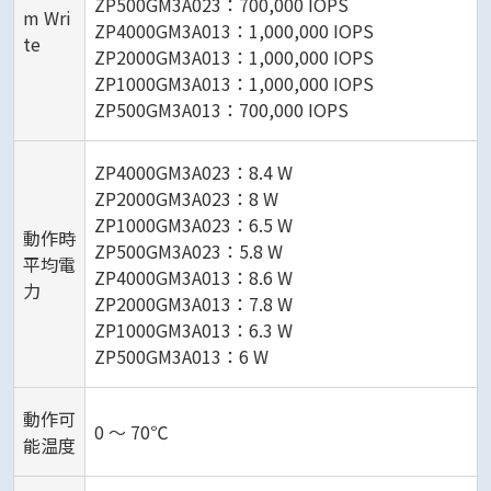
ZP500GM3A023：700,000 IOPS
m Wri
ZP4000GM3A013：1,000,000 IOPS
te
ZP2000GM3A013：1,000,000 IOPS
ZP1000GM3A013：1,000,000 IOPS
ZP500GM3A013：700,000 IOPS
ZP4000GM3A023：8.4 W
ZP2000GM3A023：8 W
ZP1000GM3A023：6.5 W
動作時
ZP500GM3A023：5.8 W
平均電
ZP4000GM3A013：8.6 W
力
ZP2000GM3A013：7.8 W
ZP1000GM3A013：6.3 W
ZP500GM3A013：6 W
動作可
0 ～ 70℃
能温度