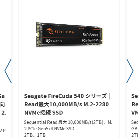
Sa
Seagate FireCuda 540 シリーズ |
Se
グ向
Read最大10,000MB/s M.2-2280
R
 2.
NVMe接続 SSD
V
Sequential Read 最大 10,000MB/s(2TB)、M.
Se
2 PCIe Gen5x4 NVMe SSD
GB
2 P
2TB、1TB
2T