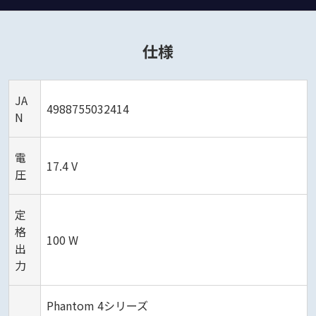
仕様
JA
4988755032414
N
電
17.4 V
圧
定
格
100 W
出
力
Phantom 4シリーズ