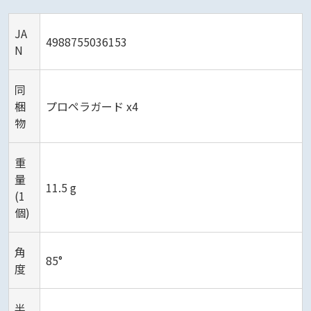
JA
4988755036153
N
同
梱
プロペラガード x4
物
重
量
11.5 g
(1
個)
角
85°
度
半