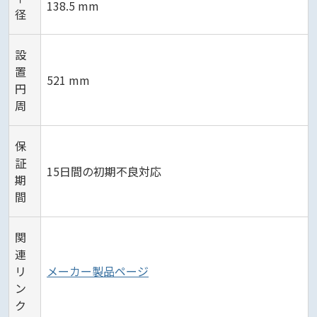
138.5 mm
径
設
置
521 mm
円
周
保
証
15日間の初期不良対応
期
間
関
連
リ
メーカー製品ページ
ン
ク