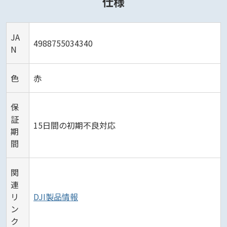
仕様
JA
4988755034340
N
色
赤
保
証
15日間の初期不良対応
期
間
関
連
リ
DJI製品情報
ン
ク