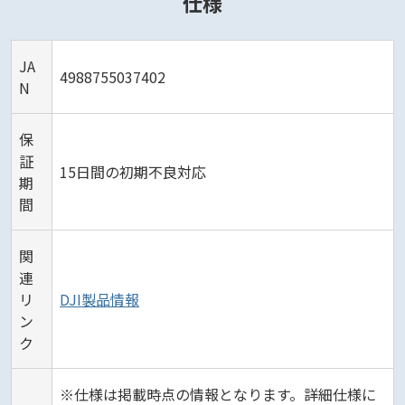
仕様
JA
4988755037402
N
保
証
15日間の初期不良対応
期
間
関
連
リ
DJI製品情報
ン
ク
※仕様は掲載時点の情報となります。詳細仕様に