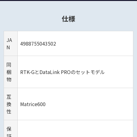
仕様
JA
4988755043502
N
同
梱
RTK-GとDataLink PROのセットモデル
物
互
換
Matrice600
性
保
証