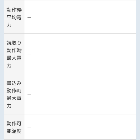
動作時
平均電
－
力
読取り
動作時
－
最大電
力
書込み
動作時
－
最大電
力
動作可
－
能温度