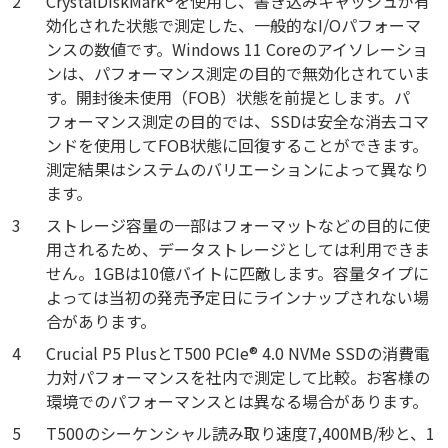
2
CrystalDiskMark®を使用し、書き込みキャッシュが有
効化された状態で測定した、一般的なI/Oパフォーマ
ンスの数値です。Windows 11 Coreのアイソレーショ
ンは、パフォーマンス測定の目的で無効化されていま
す。開封後未使用（FOB）状態を前提とします。パ
フォーマンス測定の目的では、SSDは安全な消去コマ
ンドを使用してFOB状態に回復することができます。
測定結果はシステムのバリエーションによって異なり
ます。
3
ストレージ容量の一部はフォーマットなどの目的に使
用されるため、データストレージとしては利用できま
せん。1GBは10億バイトに匹敵します。容量タイプに
よっては当初の発売予定日にラインナップされない場
合があります。
4
Crucial P5 PlusとT500 PCIe® 4.0 NVMe SSDの消費電
力対パフォーマンスを社内で測定して比較。お客様の
環境でのパフォーマンスとは異なる場合があります。
5
T500のシーケンシャル読み取り速度7,400MB/秒と、1