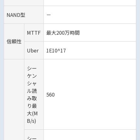
NAND型
－
MTTF
最大200万時間
信頼性
Uber
1E10^17
シー
ケン
シャ
ル読
560
み取
り最
大(M
B/s)
シー