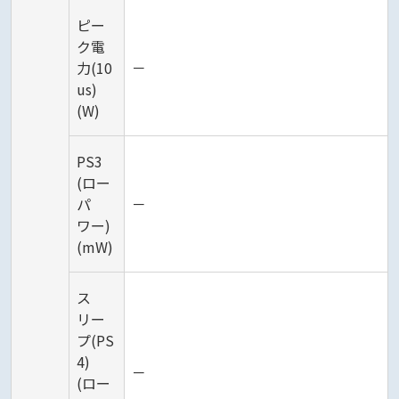
ピー
ク電
力(10
－
us)
(W)
PS3
(ロー
パ
－
ワー)
(mW)
ス
リー
プ(PS
4)
－
(ロー