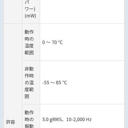
パ
ワー)
(mW)
動作
時の
0 ～ 70 ℃
温度
範囲
非動
作時
の温
-55 ～ 85 ℃
度範
囲
動作
時の
5.0 gRMS、10-2,000 Hz
許容
振動