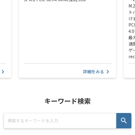
M
ト
け
PC
4
最大
速
ゲ
re
詳細をみる
キーワード検索