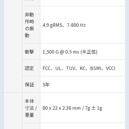
非動
作時
4.9 gRMS、7-800 Hz
の振
動
衝撃
1,500 G @ 0.5 ms (半正弦)
認定
FCC、UL、TUV、KC、BSMI、VCCI
保証
5年
本体
寸法 /
80 x 22 x 2.38 mm / 7g ± 1g
重量