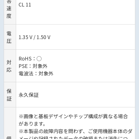
答
CL 11
速
度
電
1.35 V / 1.50 V
圧
RoHS：◯
対
PSE：対象外
応
電波法：対象外
保
永久保証
証
※画像と基板デザインやチップ構成が異なる場合
があります。
※本製品の故障内容を問わず、ご使用機器本体のダ
備
メージや記録されたデータの破損または消失につ