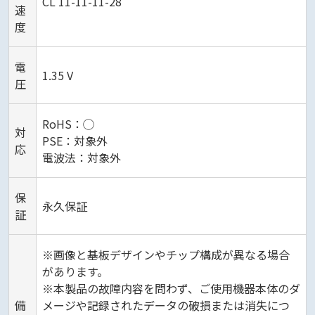
CL 11-11-11-28
速
度
電
1.35 V
圧
RoHS：◯
対
PSE：対象外
応
電波法：対象外
保
永久保証
証
※画像と基板デザインやチップ構成が異なる場合
があります。
※本製品の故障内容を問わず、ご使用機器本体のダ
備
メージや記録されたデータの破損または消失につ