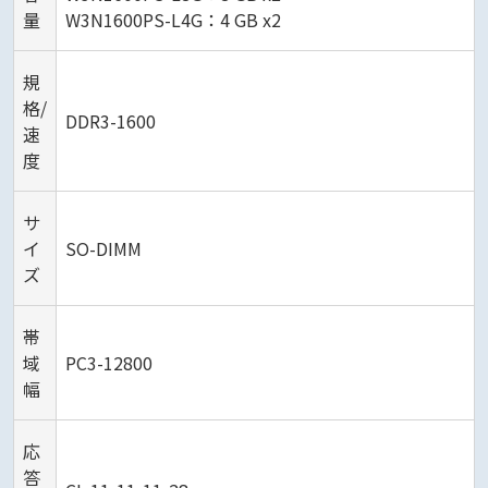
量
W3N1600PS-L4G：4 GB x2
規
格/
DDR3-1600
速
度
サ
イ
SO-DIMM
ズ
帯
域
PC3-12800
幅
応
答