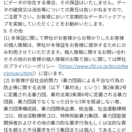
にデータが存在する場合、その保証はいたしません。デー
タの破損又は消去等についての責任は負いかねますので、
ご注意下さい。お客様において定期的なデータバックアッ
プを実施していただくことをお勧めいたします。
9. その他
(1) 本保証に関して弊社がお客様からお預かりしたお客様
の個人情報は、弊社が本保証をお客様に提供するためにの
み利用させていただきます。個人情報に関するお問い合わ
せその他のお客様の個人情報のお取り扱いに関しては弊社
のプライバシーポリシー（
https://www.cfd.co.jp/biz/othe
r/privacy.html
）に従います。
(2) お客様が反社会的勢力（暴力団員による不当な行為の
防止等に関する法律（以下「暴対法」という）第2条第2号
に定義される暴力団、暴対法第2条第6号に定義される暴力
団員、暴力団員でなくなった日から5年を経過しない者、
暴力団準構成員、暴力団関係企業、総会屋、社会運動標榜
ゴロ、政治活動標榜ゴロ、特殊知能暴力集団、暴力団密接
関係者およびその他の暴力的な要求行為もしくは法的な責
任を超えた不当要求を行う集団または個人）であることが