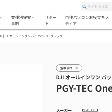
ビ
業種別提案・
サポー
自作パソコンお役立ちメ
事例
ト
ディア
ack_B | DJI オールインワン バックパック (ブラック)
空中ドローン
DJI オールインワン バ
PGY-TEC On
メーカー
PGYTECH