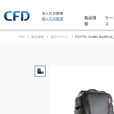
法人のお客様
製品情
サー
個人のお客様
報
ス
TOP
製品情報
空中ドローン
PGY-TEC OneMo BackP