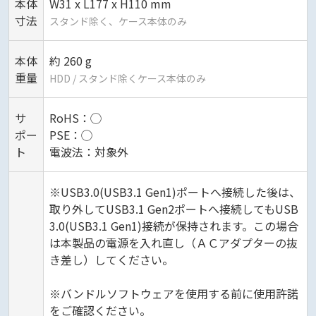
本体
W31 x L177 x H110 mm
寸法
スタンド除く、ケース本体のみ
本体
約 260 g
重量
HDD / スタンド除くケース本体のみ
サ
RoHS：◯
ポー
PSE：◯
ト
電波法：対象外
※USB3.0(USB3.1 Gen1)ポートへ接続した後は、
取り外してUSB3.1 Gen2ポートへ接続してもUSB
3.0(USB3.1 Gen1)接続が保持されます。この場合
は本製品の電源を入れ直し（ＡＣアダプターの抜
き差し）してください。
※バンドルソフトウェアを使用する前に使用許諾
をご確認ください。