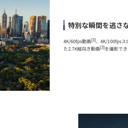
特別な瞬間を逃さ
[3]
4K/60fps動画
、4K/100fp
[3]
た2.7K縦向き動画
を撮影でき