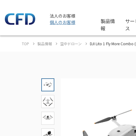
法人のお客様
製品情
サー
個人のお客様
報
ス
TOP
製品情報
空中ドローン
DJI Lito 1 Fly More Com