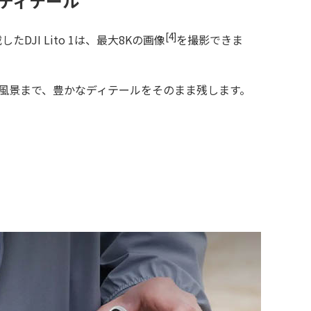
なディテール
[4]
たDJI Lito 1は、最大8Kの画像
を撮影できま
風景まで、豊かなディテールをそのまま残します。