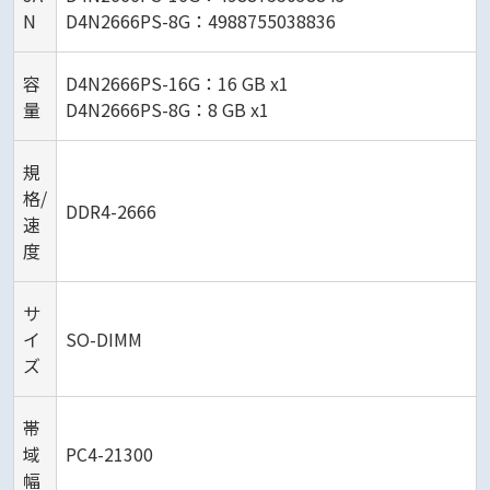
N
D4N2666PS-8G：4988755038836
容
D4N2666PS-16G：16 GB x1
量
D4N2666PS-8G：8 GB x1
規
格/
DDR4-2666
速
度
サ
イ
SO-DIMM
ズ
帯
域
PC4-21300
幅