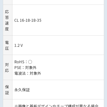
応
答
CL 16-18-18-35
速
度
電
1.2 V
圧
RoHS：◯
対
PSE：対象外
応
電波法：対象外
保
永久保証
証
※画像と基板デザインやチップ構成が異なる場合