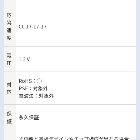
応
答
CL 17-17-17
速
度
電
1.2 V
圧
RoHS：◯
対
PSE：対象外
応
電波法：対象外
保
永久保証
証
※画像と基板デザインやチップ構成が異なる場合