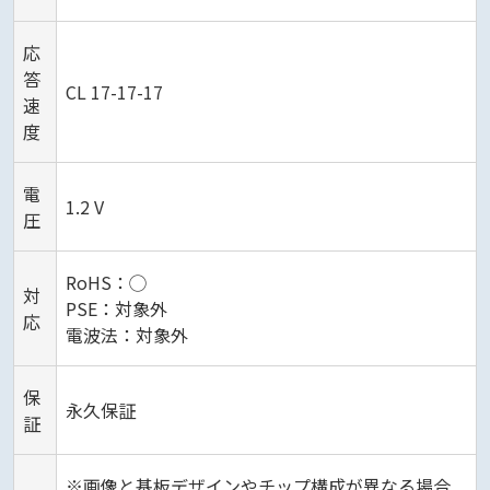
応
答
CL 17-17-17
速
度
電
1.2 V
圧
RoHS：◯
対
PSE：対象外
応
電波法：対象外
保
永久保証
証
※画像と基板デザインやチップ構成が異なる場合