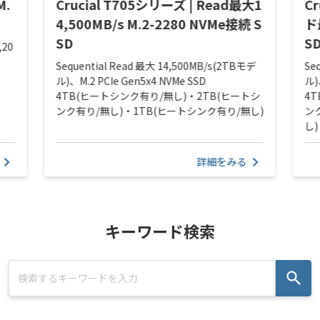
M.
Crucial T705シリーズ | Read最大1
C
4,500MB/s M.2-2280 NVMe接続 S
ド
SD
S
,20
Sequential Read 最大 14,500MB/s(2TBモデ
Se
ル)、M.2 PCIe Gen5x4 NVMe SSD
ル)
4TB(ヒートシンク有り/無し)・2TB(ヒートシ
4
ンク有り/無し)・1TB(ヒートシンク有り/無し)
ン
し)
詳細をみる
キーワード検索