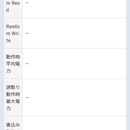
m Rea
－
d
Rando
m Wri
－
te
動作時
平均電
－
力
読取り
動作時
－
最大電
力
書込み