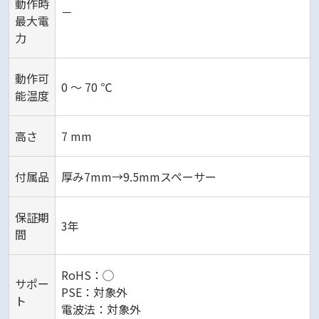
動作時
－
最大電
力
動作可
0 ～ 70 ℃
能温度
高さ
7 mm
付属品
厚み7mm→9.5mmスペーサー
保証期
3年
間
RoHS：◯
サポー
PSE：対象外
ト
電波法：対象外