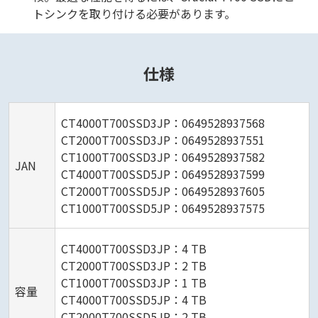
トシンクを取り付ける必要があります。
仕様
CT4000T700SSD3JP：0649528937568
CT2000T700SSD3JP：0649528937551
CT1000T700SSD3JP：0649528937582
JAN
CT4000T700SSD5JP：0649528937599
CT2000T700SSD5JP：0649528937605
CT1000T700SSD5JP：0649528937575
CT4000T700SSD3JP：4 TB
CT2000T700SSD3JP：2 TB
CT1000T700SSD3JP：1 TB
容量
CT4000T700SSD5JP：4 TB
CT2000T700SSD5JP：2 TB