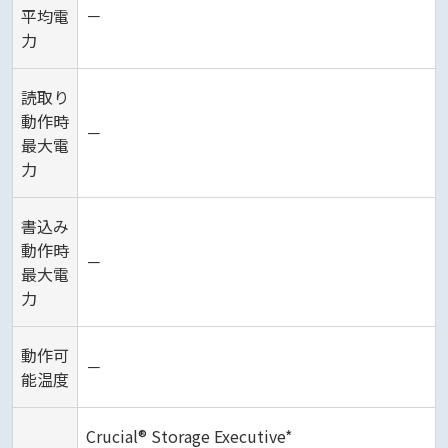
平均電
－
力
読取り
動作時
－
最大電
力
書込み
動作時
－
最大電
力
動作可
－
能温度
Crucial® Storage Executive*