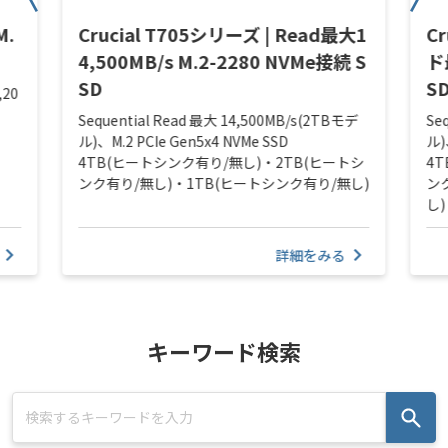
M.
Crucial T705シリーズ | Read最大1
C
4,500MB/s M.2-2280 NVMe接続 S
ド
SD
S
,20
Sequential Read 最大 14,500MB/s(2TBモデ
Se
ル)、M.2 PCIe Gen5x4 NVMe SSD
ル)
4TB(ヒートシンク有り/無し)・2TB(ヒートシ
4
ンク有り/無し)・1TB(ヒートシンク有り/無し)
ン
し)
詳細をみる
キーワード検索