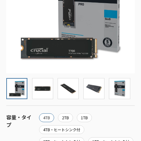
容量・タイ
4TB
2TB
1TB
プ
4TB・ヒートシンク付