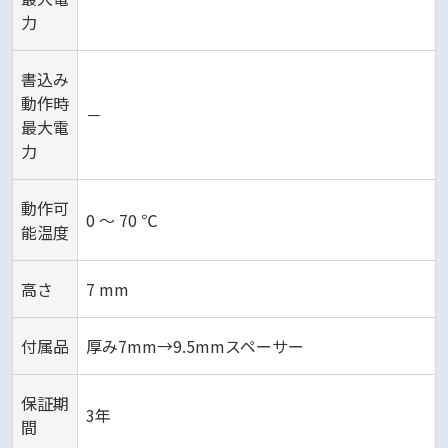
力
書込み
動作時
－
最大電
力
動作可
0 ～ 70 ℃
能温度
高さ
7 mm
付属品
厚み7mm→9.5mmスペーサー
保証期
3年
間