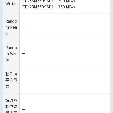
CT256M550SSD1：500 MB/s
Write
CT128M550SSD1：350 MB/s
Rando
m Rea
－
d
Rando
m Wri
－
te
動作時
平均電
－
力
読取り
動作時
－
最大電