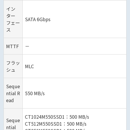
イン
ター
SATA 6Gbps
フェー
ス
MTTF
－
フラッ
MLC
シュ
Seque
ntial R
550 MB/s
ead
CT1024M550SSD1：500 MB/s
Seque
CT512M550SSD1：500 MB/s
ntial