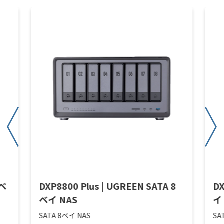
4ベ
DXP8800 Plus | UGREEN SATA 8
DX
ベイ NAS
イ
SATA 8ベイ NAS
SA