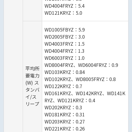
WD4004FRYZ：5.4
WD121KRYZ：5.0
WD1005FBYZ：5.9
WD2005FBYZ：3.0
WD4003FRYZ：1.5
WD4004FRYZ：1.3
WD6003FRYZ：1.0
WD8004FRYZ、WD6004FRYZ：0.9
平均所
WD103KRYZ：0.84
要電力
WD102KRYZ、WD8005FRYZ：0.8
(W) ス
WD122KRYZ：0.7
タンバ
WD161KRYZ、WD142KRYZ、WD141K
イ/ス
RYZ、WD121KRYZ：0.4
リープ
WD202KRYZ：0.3
WD181KRYZ：0.31
WD203KRYZ：0.27
WD221KRYZ：0.26