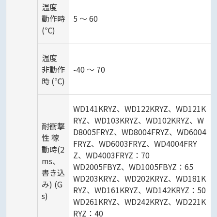
温度
動作時
5 ～ 60
(℃)
温度
非動作
-40 ～ 70
時 (℃)
WD141KRYZ、WD122KRYZ、WD121K
RYZ、WD103KRYZ、WD102KRYZ、W
耐衝撃
D8005FRYZ、WD8004FRYZ、WD6004
性 稼
FRYZ、WD6003FRYZ、WD4004FRY
動時(2
Z、WD4003FRYZ：70
ms、
WD2005FBYZ、WD1005FBYZ：65
書き込
WD203KRYZ、WD202KRYZ、WD181K
み) (G
RYZ、WD161KRYZ、WD142KRYZ：50
s)
WD261KRYZ、WD242KRYZ、WD221K
RYZ：40