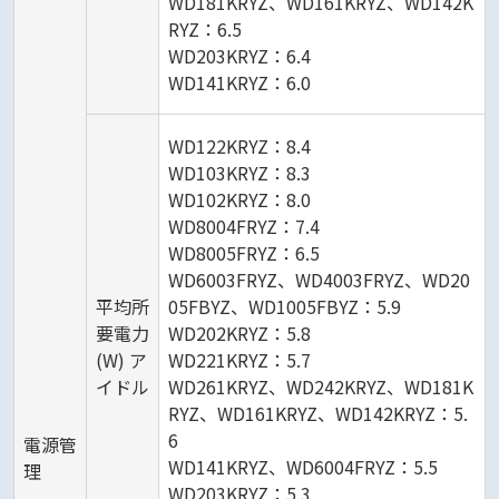
WD181KRYZ、WD161KRYZ、WD142K
RYZ：6.5
WD203KRYZ：6.4
WD141KRYZ：6.0
WD122KRYZ：8.4
WD103KRYZ：8.3
WD102KRYZ：8.0
WD8004FRYZ：7.4
WD8005FRYZ：6.5
WD6003FRYZ、WD4003FRYZ、WD20
平均所
05FBYZ、WD1005FBYZ：5.9
要電力
WD202KRYZ：5.8
(W) ア
WD221KRYZ：5.7
イドル
WD261KRYZ、WD242KRYZ、WD181K
RYZ、WD161KRYZ、WD142KRYZ：5.
6
電源管
WD141KRYZ、WD6004FRYZ：5.5
理
WD203KRYZ：5.3