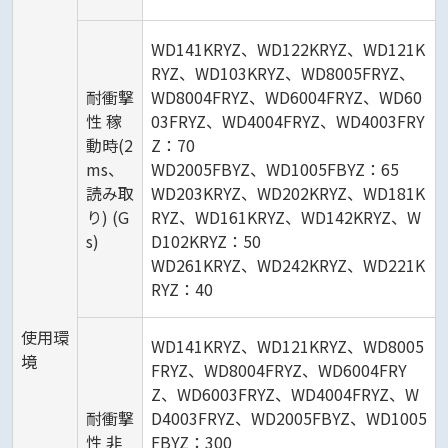
WD141KRYZ、WD122KRYZ、WD121K
RYZ、WD103KRYZ、WD8005FRYZ、
耐衝撃
WD8004FRYZ、WD6004FRYZ、WD60
性 稼
03FRYZ、WD4004FRYZ、WD4003FRY
動時(2
Z：70
ms、
WD2005FBYZ、WD1005FBYZ：65
読み取
WD203KRYZ、WD202KRYZ、WD181K
り) (G
RYZ、WD161KRYZ、WD142KRYZ、W
s)
D102KRYZ：50
WD261KRYZ、WD242KRYZ、WD221K
RYZ：40
使用環
WD141KRYZ、WD121KRYZ、WD8005
境
FRYZ、WD8004FRYZ、WD6004FRY
Z、WD6003FRYZ、WD4004FRYZ、W
耐衝撃
D4003FRYZ、WD2005FBYZ、WD1005
性 非
FBYZ：300