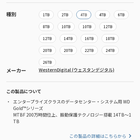
種別
1TB
2TB
4TB
4TB
6TB
8TB
10TB
10TB
12TB
12TB
14TB
16TB
18TB
20TB
20TB
22TB
24TB
26TB
メーカー
WesternDigital (ウェスタンデジタル)
この製品について
エンタープライズクラスのデータセンター・システム用 WD
Gold™シリーズ
MTBF 200万時間位上、振動保護テクノロジー搭載 14TB～1
TB
この製品の詳細はこちらから