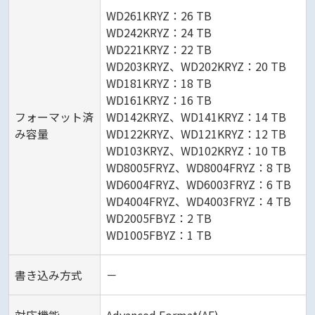
WD261KRYZ：26 TB
WD242KRYZ：24 TB
WD221KRYZ：22 TB
WD203KRYZ、WD202KRYZ：20 TB
WD181KRYZ：18 TB
WD161KRYZ：16 TB
フォーマット済
WD142KRYZ、WD141KRYZ：14 TB
み容量
WD122KRYZ、WD121KRYZ：12 TB
WD103KRYZ、WD102KRYZ：10 TB
WD8005FRYZ、WD8004FRYZ：8 TB
WD6004FRYZ、WD6003FRYZ：6 TB
WD4004FRYZ、WD4003FRYZ：4 TB
WD2005FBYZ：2 TB
WD1005FBYZ：1 TB
書き込み方式
－