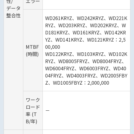
性/
エラー
データ
整合性
WD261KRYZ、WD242KRYZ、WD221K
RYZ、WD203KRYZ、WD202KRYZ、W
D181KRYZ、WD161KRYZ、WD142KR
YZ、WD141KRYZ、WD121KRYZ：2,5
MTBF
00,000
(時間)
WD122KRYZ、WD103KRYZ、WD102K
RYZ、WD8005FRYZ、WD8004FRYZ、
WD6004FRYZ、WD6003FRYZ、WD40
04FRYZ、WD4003FRYZ、WD2005FBY
Z、WD1005FBYZ：2,000,000
ワーク
ロード
－
率 (T
B/年)