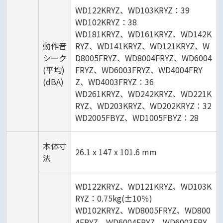
WD122KRYZ、WD103KRYZ：39
WD102KRYZ：38
WD181KRYZ、WD161KRYZ、WD142K
動作音
RYZ、WD141KRYZ、WD121KRYZ、W
シーク
D8005FRYZ、WD8004FRYZ、WD6004
(平均)
FRYZ、WD6003FRYZ、WD4004FRY
(dBA)
Z、WD4003FRYZ：36
WD261KRYZ、WD242KRYZ、WD221K
RYZ、WD203KRYZ、WD202KRYZ：32
WD2005FBYZ、WD1005FBYZ：28
本体寸
26.1 x 147 x 101.6 mm
法
WD122KRYZ、WD121KRYZ、WD103K
RYZ：0.75kg(±10％)
WD102KRYZ、WD8005FRYZ、WD800
4FRYZ、WD6004FRYZ、WD6003FRY