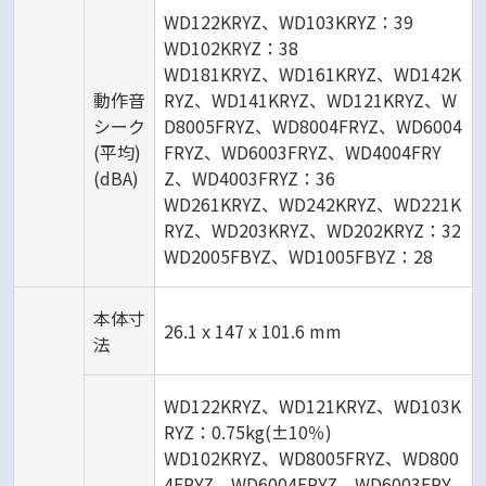
WD122KRYZ、WD103KRYZ：39
WD102KRYZ：38
WD181KRYZ、WD161KRYZ、WD142K
動作音
RYZ、WD141KRYZ、WD121KRYZ、W
シーク
D8005FRYZ、WD8004FRYZ、WD6004
(平均)
FRYZ、WD6003FRYZ、WD4004FRY
(dBA)
Z、WD4003FRYZ：36
WD261KRYZ、WD242KRYZ、WD221K
RYZ、WD203KRYZ、WD202KRYZ：32
WD2005FBYZ、WD1005FBYZ：28
本体寸
26.1 x 147 x 101.6 mm
法
WD122KRYZ、WD121KRYZ、WD103K
RYZ：0.75kg(±10％)
WD102KRYZ、WD8005FRYZ、WD800
4FRYZ、WD6004FRYZ、WD6003FRY