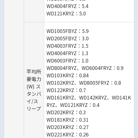
WD4004FRYZ：5.4
WD121KRYZ：5.0
WD1005FBYZ：5.9
WD2005FBYZ：3.0
WD4003FRYZ：1.5
WD4004FRYZ：1.3
WD6003FRYZ：1.0
WD8004FRYZ、WD6004FRYZ：0.9
平均所
WD103KRYZ：0.84
要電力
WD102KRYZ、WD8005FRYZ：0.8
(W) ス
WD122KRYZ：0.7
タンバ
WD161KRYZ、WD142KRYZ、WD141K
イ/ス
RYZ、WD121KRYZ：0.4
リープ
WD202KRYZ：0.3
WD181KRYZ：0.31
WD203KRYZ：0.27
WD221KRYZ：0.26