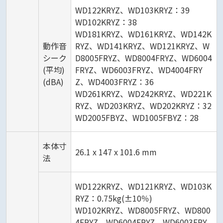
WD122KRYZ、WD103KRYZ：39
WD102KRYZ：38
WD181KRYZ、WD161KRYZ、WD142K
動作音
RYZ、WD141KRYZ、WD121KRYZ、W
シーク
D8005FRYZ、WD8004FRYZ、WD6004
(平均)
FRYZ、WD6003FRYZ、WD4004FRY
(dBA)
Z、WD4003FRYZ：36
WD261KRYZ、WD242KRYZ、WD221K
RYZ、WD203KRYZ、WD202KRYZ：32
WD2005FBYZ、WD1005FBYZ：28
本体寸
26.1 x 147 x 101.6 mm
法
WD122KRYZ、WD121KRYZ、WD103K
RYZ：0.75kg(±10％)
WD102KRYZ、WD8005FRYZ、WD800
4FRYZ、WD6004FRYZ、WD6003FRY