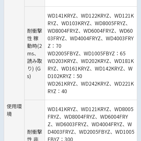
WD141KRYZ、WD122KRYZ、WD121K
RYZ、WD103KRYZ、WD8005FRYZ、
耐衝撃
WD8004FRYZ、WD6004FRYZ、WD60
性 稼
03FRYZ、WD4004FRYZ、WD4003FRY
動時(2
Z：70
ms、
WD2005FBYZ、WD1005FBYZ：65
読み取
WD203KRYZ、WD202KRYZ、WD181K
り) (G
RYZ、WD161KRYZ、WD142KRYZ、W
s)
D102KRYZ：50
WD261KRYZ、WD242KRYZ、WD221K
RYZ：40
使用環
WD141KRYZ、WD121KRYZ、WD8005
境
FRYZ、WD8004FRYZ、WD6004FRY
Z、WD6003FRYZ、WD4004FRYZ、W
耐衝撃
D4003FRYZ、WD2005FBYZ、WD1005
性 非
FBYZ：300