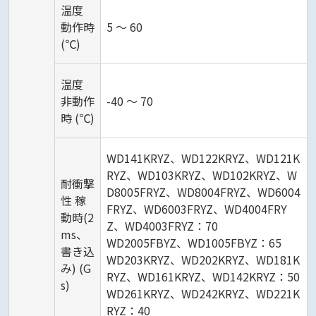
温度
動作時
5 ～ 60
(℃)
温度
非動作
-40 ～ 70
時 (℃)
WD141KRYZ、WD122KRYZ、WD121K
RYZ、WD103KRYZ、WD102KRYZ、W
耐衝撃
D8005FRYZ、WD8004FRYZ、WD6004
性 稼
FRYZ、WD6003FRYZ、WD4004FRY
動時(2
Z、WD4003FRYZ：70
ms、
WD2005FBYZ、WD1005FBYZ：65
書き込
WD203KRYZ、WD202KRYZ、WD181K
み) (G
RYZ、WD161KRYZ、WD142KRYZ：50
s)
WD261KRYZ、WD242KRYZ、WD221K
RYZ：40