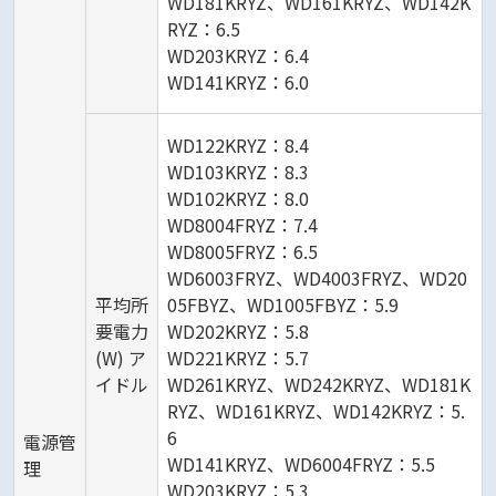
WD181KRYZ、WD161KRYZ、WD142K
RYZ：6.5
WD203KRYZ：6.4
WD141KRYZ：6.0
WD122KRYZ：8.4
WD103KRYZ：8.3
WD102KRYZ：8.0
WD8004FRYZ：7.4
WD8005FRYZ：6.5
WD6003FRYZ、WD4003FRYZ、WD20
平均所
05FBYZ、WD1005FBYZ：5.9
要電力
WD202KRYZ：5.8
(W) ア
WD221KRYZ：5.7
イドル
WD261KRYZ、WD242KRYZ、WD181K
RYZ、WD161KRYZ、WD142KRYZ：5.
6
電源管
WD141KRYZ、WD6004FRYZ：5.5
理
WD203KRYZ：5.3