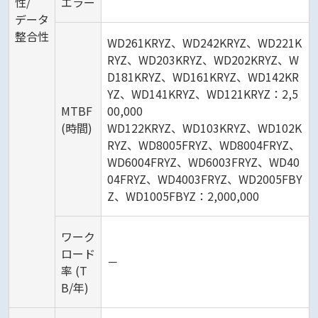
性/
エラー
データ
整合性
WD261KRYZ、WD242KRYZ、WD221K
RYZ、WD203KRYZ、WD202KRYZ、W
D181KRYZ、WD161KRYZ、WD142KR
YZ、WD141KRYZ、WD121KRYZ：2,5
MTBF
00,000
(時間)
WD122KRYZ、WD103KRYZ、WD102K
RYZ、WD8005FRYZ、WD8004FRYZ、
WD6004FRYZ、WD6003FRYZ、WD40
04FRYZ、WD4003FRYZ、WD2005FBY
Z、WD1005FBYZ：2,000,000
ワーク
ロード
－
率 (T
B/年)