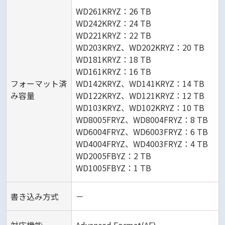
WD261KRYZ：26 TB
WD242KRYZ：24 TB
WD221KRYZ：22 TB
WD203KRYZ、WD202KRYZ：20 TB
WD181KRYZ：18 TB
WD161KRYZ：16 TB
フォーマット済
WD142KRYZ、WD141KRYZ：14 TB
み容量
WD122KRYZ、WD121KRYZ：12 TB
WD103KRYZ、WD102KRYZ：10 TB
WD8005FRYZ、WD8004FRYZ：8 TB
WD6004FRYZ、WD6003FRYZ：6 TB
WD4004FRYZ、WD4003FRYZ：4 TB
WD2005FBYZ：2 TB
WD1005FBYZ：1 TB
書き込み方式
－