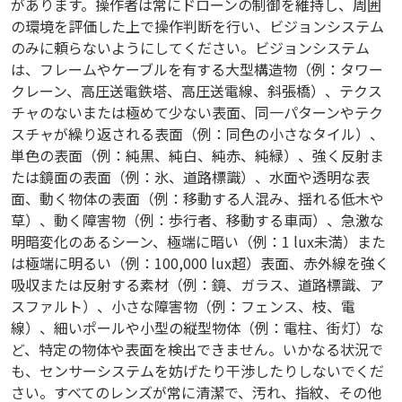
があります。操作者は常にドローンの制御を維持し、周囲
の環境を評価した上で操作判断を行い、ビジョンシステム
のみに頼らないようにしてください。ビジョンシステム
は、フレームやケーブルを有する大型構造物（例：タワー
クレーン、高圧送電鉄塔、高圧送電線、斜張橋）、テクス
チャのないまたは極めて少ない表面、同一パターンやテク
スチャが繰り返される表面（例：同色の小さなタイル）、
単色の表面（例：純黒、純白、純赤、純緑）、強く反射ま
たは鏡面の表面（例：氷、道路標識）、水面や透明な表
面、動く物体の表面（例：移動する人混み、揺れる低木や
草）、動く障害物（例：歩行者、移動する車両）、急激な
明暗変化のあるシーン、極端に暗い（例：1 lux未満）また
は極端に明るい（例：100,000 lux超）表面、赤外線を強く
吸収または反射する素材（例：鏡、ガラス、道路標識、ア
スファルト）、小さな障害物（例：フェンス、枝、電
線）、細いポールや小型の縦型物体（例：電柱、街灯）な
ど、特定の物体や表面を検出できません。いかなる状況で
も、センサーシステムを妨げたり干渉したりしないでくだ
さい。すべてのレンズが常に清潔で、汚れ、指紋、その他