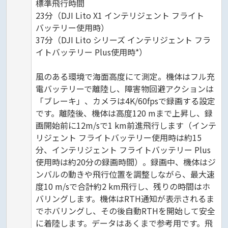
標準飛行時間
23分（DJI Lito X1 インテリジェント フライト
バッテリー使用時）
37分（DJI Lito シリーズ インテリジェント フラ
イトバッテリー Plus使用時*）
風のある環境で海面高度にて測定。機体はフル充
電バッテリーで離陸し、障害物回避アクションは
「ブレーキ」、カメラは4K/60fpsで録画する設定
です。離陸後、機体は高度120 mまで上昇し、録
画開始前に12m/sで1 km前進飛行します（インテ
リジェント フライトバッテリー使用時は約15
分、インテリジェント フライトバッテリー Plus
使用時は約20分の録画時間）。録画中、機体はジ
ンバルの動きや飛行位置を調整しながら、最大速
度10 m/sで合計約2 km飛行し、残りの時間はホ
バリングします。機体はRTH通知が表示されるま
でホバリングし、その後自動RTHを開始して安全
に着陸します。データはあくまで参考用です。飛