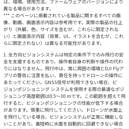
は、環境、使用方法、ファームウェアのバージョンにより
異なる場合があります。
*** このページに掲載されている製品に関するすべての画
像、動画、画面表示内容は参考用です。実際の製品の仕上
がり（外観、色、サイズを含むが、これらに限定されな
い）と画面表示内容（背景、UI、イラストを含むが、これ
らに限定されない）は異なる可能性があります。
1. 全方向ビジョンシステムは特定の条件下でのみ飛行の安
全を支援するものであり、操作者自身の判断や操作の代わ
りにはなりません。飛行中は、常に周囲の環境とDJI Flyア
プリの警告に注意を払い、責任を持ってドローンの操作に
あたってください。GNSS信号が利用できない場合、ビ
ジョンポジショニング システムを使用する際の最適なポジ
ショニング高度範囲は0.5〜30 mです。この範囲を超えて飛
行すると、ビジョンポジショニングの性能が低下する場合
があります。慎重に飛行してください。ドローンが水面上
を飛行している場合、ビジョンシステムが正常に機能しな
いことがあり、着陸時に水面を自動的に回避できない場合