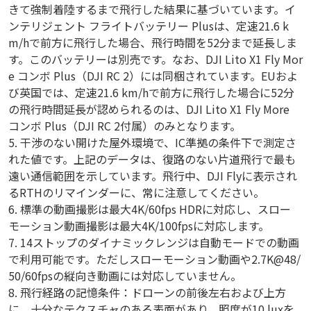
きて強制着陸するまで飛行した結果に基づいています。イ
ンテリジェント フライトバッテリー Plusは、定速21.6 k
m/hで前方に飛行した場合、飛行時間を52分まで延長しま
す。このバッテリーは別売です。なお、DJI Lito X1 Fly Mor
e コンボ Plus（DJI RC 2）には同梱されています。EUおよ
び英国では、定速21.6 km/hで前方に飛行した場合に52分
の飛行時間延長が認められるのは、DJI Lito X1 Fly More
コンボ Plus（DJI RC 2付属）のみとなります。
5. 干渉のない開けた屋外環境で、IC準拠の条件下で測定さ
れた値です。上記のデータは、復路のない片道飛行で最も
遠い通信範囲を示しています。飛行中、DJI Flyに表示され
るRTHのリマインダーに、常に注意してください。
6. 標準の動画撮影は最大4K/60fps HDRに対応し、スロー
モーション動画撮影は最大4K/100fpsに対応します。
7. 14ストップのダイナミックレンジは自動モードでの動画
で利用可能です。ただしスローモーション動画や2.7K@48/
50/60fpsの縦向き動画には対応していません。
8. 飛行経路の記憶条件：ドローンの前後左右および上方
に、十分なテクスチャのある表面があり、照度が10 luxを