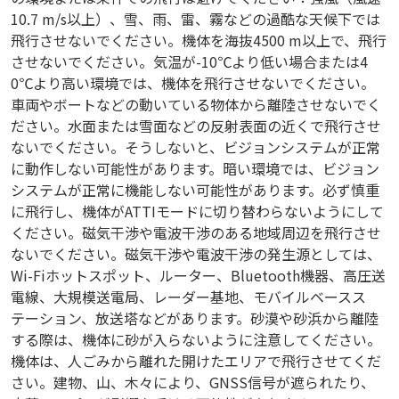
10.7 m/s以上）、雪、雨、雷、霧などの過酷な天候下では
飛行させないでください。機体を海抜4500 m以上で、飛行
させないでください。気温が-10℃より低い場合または4
0℃より高い環境では、機体を飛行させないでください。
車両やボートなどの動いている物体から離陸させないでく
ださい。水面または雪面などの反射表面の近くで飛行させ
ないでください。そうしないと、ビジョンシステムが正常
に動作しない可能性があります。暗い環境では、ビジョン
システムが正常に機能しない可能性があります。必ず慎重
に飛行し、機体がATTIモードに切り替わらないようにして
ください。磁気干渉や電波干渉のある地域周辺を飛行させ
ないでください。磁気干渉や電波干渉の発生源としては、
Wi-Fiホットスポット、ルーター、Bluetooth機器、高圧送
電線、大規模送電局、レーダー基地、モバイルベースス
テーション、放送塔などがあります。砂漠や砂浜から離陸
する際は、機体に砂が入らないように注意してください。
機体は、人ごみから離れた開けたエリアで飛行させてくだ
さい。建物、山、木々により、GNSS信号が遮られたり、