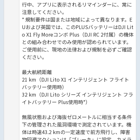
行中、アプリに表示されるリマインダーに、常に
注意してください。
* 規制要件は国または地域によって異なります。E
Uおよび英国では、このPLUSバッテリーはDJI Lit
o X1 Fly Moreコンボ Plus（DJI RC 2付属）の機体
との組み合わせでのみ使用が認められています。
ご使用前に、現地の法律および規制を必ずご確認
ください。
最大航続距離
21 km（DJI Lito X1 インテリジェント フライト
バッテリー使用時）
32 km（DJI Lito シリーズ インテリジェント フラ
イトバッテリー Plus使用時*）
無風状態および海抜ゼロメートルに相当する条件
下の管理された風洞環境で測定されています。機
体は時速43.2 kmの一定速度で前方飛行し、障害
物回避アクションは「ブレーキ」に設定、カメラ