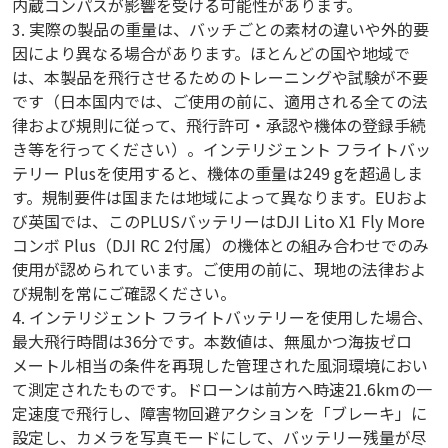
内蔵コンパスが影響を受ける可能性があります。
3. 実際の製品の重量は、バッチごとの素材の違いや外的要
因により異なる場合があります。ほとんどの国や地域で
は、本製品を飛行させるためのトレーニングや試験が不要
です（日本国内では、ご使用の前に、適用される全ての法
律および規則に従って、飛行許可・承認や機体の登録手続
き等を行ってください）。インテリジェント フライトバッ
テリー Plusを使用すると、機体の重量は249 gを超過しま
す。規制要件は国または地域によって異なります。EUおよ
び英国では、このPLUSバッテリーはDJI Lito X1 Fly More
コンボ Plus（DJI RC 2付属）の機体との組み合わせでのみ
使用が認められています。ご使用の前に、現地の法律およ
び規制を常にご確認ください。
4. インテリジェント フライトバッテリーを使用した場合、
最大飛行時間は36分です。本数値は、無風かつ海抜ゼロ
メートル相当の条件を再現した管理された風洞環境におい
て測定されたものです。ドローンは前方へ時速21.6kmの一
定速度で飛行し、障害物回避アクションを「ブレーキ」に
設定し、カメラを写真モードにして、バッテリー残量が尽