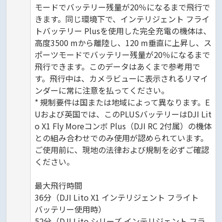
モードでバッテリー残量が20％になるまで飛行で
きます。同じ環境下で、インテリジェント フライ
トバッテリー Plusを使用した完全充電の機体は、
高度3500 mから離陸し、120 m垂直に上昇し、ス
ポーツモードでバッテリー残量が20％になるまで
飛行できます。このデータはあくまで参考用で
す。飛行中は、カメラビューに表示されるリマイ
ンダーに常に注意を払ってください。
* 規制要件は国または地域によって異なります。E
Uおよび英国では、このPLUSバッテリーはDJI Lit
o X1 Fly Moreコンボ Plus（DJI RC 2付属）の機体
との組み合わせでのみ使用が認められています。
ご使用前に、現地の法律および規制を必ずご確認
ください。
最大飛行時間
36分（DJI Lito X1 インテリジェント フライト
バッテリー使用時）
52分（DJI Lito シリーズ インテリジェント フラ