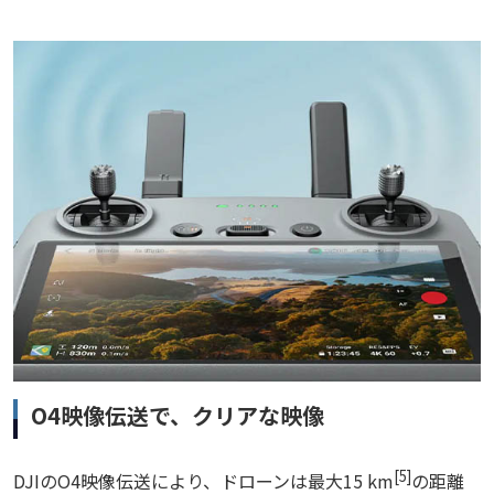
O4映像伝送で、クリアな映像
[5]
DJIのO4映像伝送により、ドローンは最大15 km
の距離