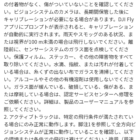
の付着物がなく、傷がついていないことを確認してくださ
い。ビジョンシステムのカメラは、長期間保管した後に
キャリブレーションが必要になる場合があります。DJI Fly
アプリにプロンプトが表示されると、キャリブレーション
が自動的に実行されます。雨天やスモッグのある状況、ま
たは視界が100 m未満の場合は飛行しないでください。離
陸前に、センサーシステムのガラス面を点検してくださ
い。保護フィルム、ステッカー、その他の障害物をすべて
取り除いてください。水滴、指紋、または汚れが付着して
いる場合は、糸くずの出ない布でガラスを清掃してくださ
い。アルコールやその他の有機溶剤は使用しないでくださ
い。ガラス面が緩んでいる、破損している、傷がある、ま
たは摩耗している場合は、認定サービスセンターへ修理を
ご依頼ください。詳細は、製品のユーザーマニュアルを参
照してください。
2. アクティブトラックは、特定の飛行条件が満たされてい
る場合にのみ正常に動作します。脚注1を参照して全方向ビ
ジョンシステムが正常に動作していることを確認し、以下
の環境または条件での飛行は避けてください：強風（風速