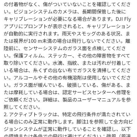
の付着物がなく、傷がついていないことを確認してくださ
い。ビジョンシステムのカメラは、長期間保管した後に
キャリブレーションが必要になる場合があります。DJI Fly
アプリにプロンプトが表示されると、キャリブレーション
が自動的に実行されます。雨天やスモッグのある状況、ま
たは視界が100 m未満の場合は飛行しないでください。離
陸前に、センサーシステムのガラス面を点検してくださ
い。保護フィルム、ステッカー、その他の障害物をすべて
取り除いてください。水滴、指紋、または汚れが付着して
いる場合は、糸くずの出ない布でガラスを清掃してくださ
い。アルコールやその他の有機溶剤は使用しないでくださ
い。ガラス面が緩んでいる、破損している、傷がある、ま
たは摩耗している場合は、認定サービスセンターへ修理を
ご依頼ください。詳細は、製品のユーザーマニュアルを参
照してください。
2. アクティブトラックは、特定の飛行条件が満たされてい
る場合にのみ正常に動作します。脚注1を参照して全方向ビ
ジョンシステムが正常に動作していることを確認し、以下
の環境または条件での飛行は避けてください：強風（風速