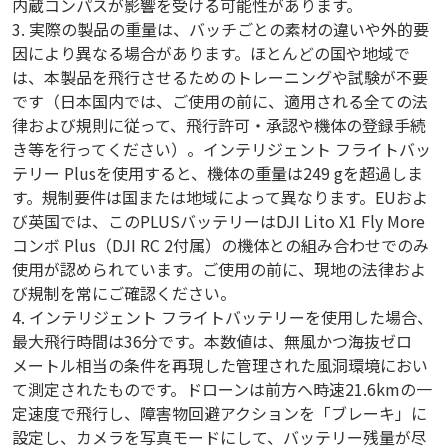
内蔵コンパスが影響を受ける可能性があります。
3. 実際の製品の重量は、バッチごとの素材の違いや外的要
因により異なる場合があります。ほとんどの国や地域で
は、本製品を飛行させるためのトレーニングや試験が不要
です（日本国内では、ご使用の前に、適用される全ての法
律および規則に従って、飛行許可・承認や機体の登録手続
き等を行ってください）。インテリジェント フライトバッ
テリー Plusを使用すると、機体の重量は249 gを超過しま
す。規制要件は国または地域によって異なります。EUおよ
び英国では、このPLUSバッテリーはDJI Lito X1 Fly More
コンボ Plus（DJI RC 2付属）の機体との組み合わせでのみ
使用が認められています。ご使用の前に、現地の法律およ
び規制を常にご確認ください。
4. インテリジェント フライトバッテリーを使用した場合、
最大飛行時間は36分です。本数値は、無風かつ海抜ゼロ
メートル相当の条件を再現した管理された風洞環境におい
て測定されたものです。ドローンは前方へ時速21.6kmの一
定速度で飛行し、障害物回避アクションを「ブレーキ」に
設定し、カメラを写真モードにして、バッテリー残量が尽