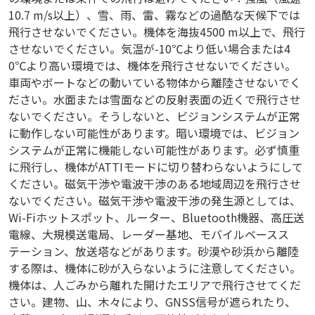
10.7 m/s以上）、雪、雨、雷、霧などの過酷な天候下では
飛行させないでください。機体を海抜4500 m以上で、飛行
させないでください。気温が-10℃より低い場合または4
0℃より高い環境では、機体を飛行させないでください。
車両やボートなどの動いている物体から離陸させないでく
ださい。水面または雪面などの反射表面の近くで飛行させ
ないでください。そうしないと、ビジョンシステムが正常
に動作しない可能性があります。暗い環境では、ビジョン
システムが正常に機能しない可能性があります。必ず慎重
に飛行し、機体がATTIモードに切り替わらないようにして
ください。磁気干渉や電波干渉のある地域周辺を飛行させ
ないでください。磁気干渉や電波干渉の発生源としては、
Wi-Fiホットスポット、ルーター、Bluetooth機器、高圧送
電線、大規模送電局、レーダー基地、モバイルベースス
テーション、放送塔などがあります。砂漠や砂浜から離陸
する際は、機体に砂が入らないように注意してください。
機体は、人ごみから離れた開けたエリアで飛行させてくだ
さい。建物、山、木々により、GNSS信号が遮られたり、