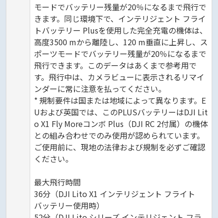
モードでバッテリー残量が20％になるまで飛行で
きます。同じ環境下で、インテリジェント フライ
トバッテリー Plusを使用した完全充電の機体は、
高度3500 mから離陸し、120 m垂直に上昇し、ス
ポーツモードでバッテリー残量が20％になるまで
飛行できます。このデータはあくまで参考用で
す。飛行中は、カメラビューに表示されるリマイ
ンダーに常に注意を払ってください。
* 規制要件は国または地域によって異なります。E
Uおよび英国では、このPLUSバッテリーはDJI Lit
o X1 Fly Moreコンボ Plus（DJI RC 2付属）の機体
との組み合わせでのみ使用が認められています。
ご使用前に、現地の法律および規制を必ずご確認
ください。
最大飛行時間
36分（DJI Lito X1 インテリジェント フライト
バッテリー使用時）
52分（DJI Lito シリーズ インテリジェント フラ