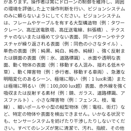
があります。操作者は常にドローンの制御を維持し、周囲
の環境を評価した上で操作判断を行い、ビジョンシステム
のみに頼らないようにしてください。ビジョンシステム
は、フレームやケーブルを有する大型構造物（例：タワー
クレーン、高圧送電鉄塔、高圧送電線、斜張橋）、テクス
チャのないまたは極めて少ない表面、同一パターンやテク
スチャが繰り返される表面（例：同色の小さなタイル）、
単色の表面（例：純黒、純白、純赤、純緑）、強く反射ま
たは鏡面の表面（例：氷、道路標識）、水面や透明な表
面、動く物体の表面（例：移動する人混み、揺れる低木や
草）、動く障害物（例：歩行者、移動する車両）、急激な
明暗変化のあるシーン、極端に暗い（例：1 lux未満）また
は極端に明るい（例：100,000 lux超）表面、赤外線を強く
吸収または反射する素材（例：鏡、ガラス、道路標識、ア
スファルト）、小さな障害物（例：フェンス、枝、電
線）、細いポールや小型の縦型物体（例：電柱、街灯）な
ど、特定の物体や表面を検出できません。いかなる状況で
も、センサーシステムを妨げたり干渉したりしないでくだ
さい。すべてのレンズが常に清潔で、汚れ、指紋、その他