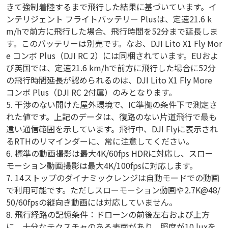
きて強制着陸するまで飛行した結果に基づいています。イ
ンテリジェント フライトバッテリー Plusは、定速21.6 k
m/hで前方に飛行した場合、飛行時間を52分まで延長しま
す。このバッテリーは別売です。なお、DJI Lito X1 Fly Mor
e コンボ Plus（DJI RC 2）には同梱されています。EUおよ
び英国では、定速21.6 km/hで前方に飛行した場合に52分
の飛行時間延長が認められるのは、DJI Lito X1 Fly More
コンボ Plus（DJI RC 2付属）のみとなります。
5. 干渉のない開けた屋外環境で、IC準拠の条件下で測定さ
れた値です。上記のデータは、復路のない片道飛行で最も
遠い通信範囲を示しています。飛行中、DJI Flyに表示され
るRTHのリマインダーに、常に注意してください。
6. 標準の動画撮影は最大4K/60fps HDRに対応し、スロー
モーション動画撮影は最大4K/100fpsに対応します。
7. 14ストップのダイナミックレンジは自動モードでの動画
で利用可能です。ただしスローモーション動画や2.7K@48/
50/60fpsの縦向き動画には対応していません。
8. 飛行経路の記憶条件：ドローンの前後左右および上方
に、十分なテクスチャのある表面があり、照度が10 luxを