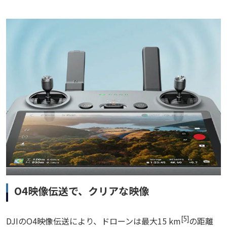
O4映像伝送で、クリアな映像
[5]
DJIのO4映像伝送により、ドローンは最大15 km
の距離