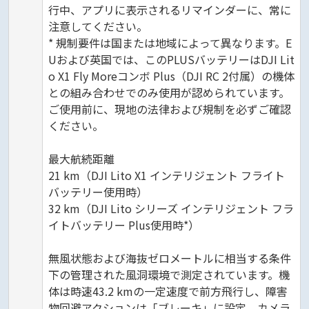
行中、アプリに表示されるリマインダーに、常に
注意してください。
* 規制要件は国または地域によって異なります。E
Uおよび英国では、このPLUSバッテリーはDJI Lit
o X1 Fly Moreコンボ Plus（DJI RC 2付属）の機体
との組み合わせでのみ使用が認められています。
ご使用前に、現地の法律および規制を必ずご確認
ください。
最大航続距離
21 km（DJI Lito X1 インテリジェント フライト
バッテリー使用時）
32 km（DJI Lito シリーズ インテリジェント フラ
イトバッテリー Plus使用時*）
無風状態および海抜ゼロメートルに相当する条件
下の管理された風洞環境で測定されています。機
体は時速43.2 kmの一定速度で前方飛行し、障害
物回避アクションは「ブレーキ」に設定、カメラ