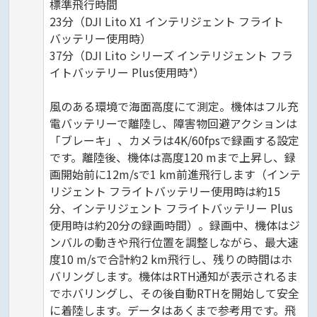
標準飛行時間
23分（DJI Lito X1 インテリジェント フライト
バッテリー使用時）
37分（DJI Lito シリーズ インテリジェント フラ
イトバッテリー Plus使用時*）
風のある環境で海面高度にて測定。機体はフル充
電バッテリーで離陸し、障害物回避アクションは
「ブレーキ」、カメラは4K/60fpsで録画する設定
です。離陸後、機体は高度120 mまで上昇し、録
画開始前に12m/sで1 km前進飛行します（インテ
リジェント フライトバッテリー使用時は約15
分、インテリジェント フライトバッテリー Plus
使用時は約20分の録画時間）。録画中、機体はジ
ンバルの動きや飛行位置を調整しながら、最大速
度10 m/sで合計約2 km飛行し、残りの時間はホ
バリングします。機体はRTH通知が表示されるま
でホバリングし、その後自動RTHを開始して安全
に着陸します。データはあくまで参考用です。飛