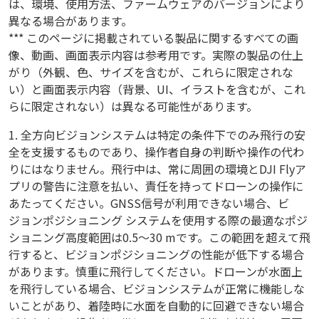
は、環境、使用方法、ファームウェアのバージョンにより
異なる場合があります。
*** このページに掲載されている製品に関するすべての画
像、動画、画面表示内容は参考用です。実際の製品の仕上
がり（外観、色、サイズを含むが、これらに限定されな
い）と画面表示内容（背景、UI、イラストを含むが、これ
らに限定されない）は異なる可能性があります。
1. 全方向ビジョンシステムは特定の条件下でのみ飛行の安
全を支援するものであり、操作者自身の判断や操作の代わ
りにはなりません。飛行中は、常に周囲の環境とDJI Flyア
プリの警告に注意を払い、責任を持ってドローンの操作に
あたってください。GNSS信号が利用できない場合、ビ
ジョンポジショニング システムを使用する際の最適なポジ
ショニング高度範囲は0.5〜30 mです。この範囲を超えて飛
行すると、ビジョンポジショニングの性能が低下する場合
があります。慎重に飛行してください。ドローンが水面上
を飛行している場合、ビジョンシステムが正常に機能しな
いことがあり、着陸時に水面を自動的に回避できない場合