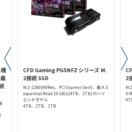
ム機
CFD Gaming PG5NFZ シリーズ M.
C
d最
2接続 SSD
2
接続
M.2-2280(NVMe)、PCI Express Gen5、最大 S
M.
equential Read 10 GB/s(4TB、2TB) のハイ
0 
エンドモデル
4T
、最
4TB、2TB、1TB
搭