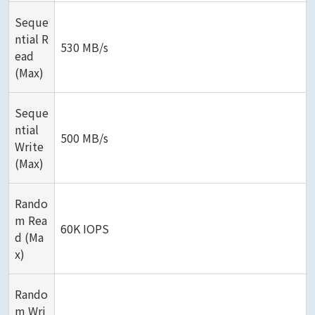
Seque
ntial R
530 MB/s
ead
(Max)
Seque
ntial
500 MB/s
Write
(Max)
Rando
m Rea
60K IOPS
d (Ma
x)
Rando
m Wri