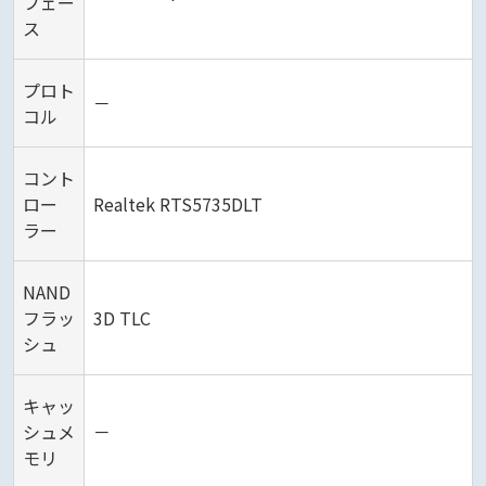
フェー
ス
プロト
－
コル
コント
ロー
Realtek RTS5735DLT
ラー
NAND
フラッ
3D TLC
シュ
キャッ
シュメ
－
モリ