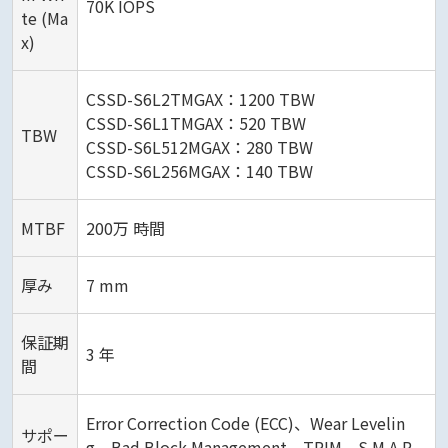
70K IOPS
te (Ma
x)
CSSD-S6L2TMGAX：1200 TBW
CSSD-S6L1TMGAX：520 TBW
TBW
CSSD-S6L512MGAX：280 TBW
CSSD-S6L256MGAX：140 TBW
MTBF
200万 時間
厚み
7 mm
保証期
3 年
間
Error Correction Code (ECC)、Wear Levelin
サポー
g、Bad Block Management、TRIM、S.M.A.R.