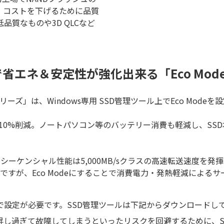
用。コストを下げるために品質
質なものや3D QLCなど
省エネ＆安定性が強化出来る「Eco Mod
FT6000eシリーズ」は、Windows専⽤ SSD管理ツール上でEco Mod
⼒を約10%削減。ノートパソコン等のバッテリー消費も軽減し、S
もシーケンシャル性能は5,000MB/sクラスの高速転送速度を発
とより⾼速ですが、Eco Modeにすることで消費電力・発熱軽減に
理ツールで設定が必要です。SSD管理ツールは下記からダウンロード
昇し過ぎて故障してしまうといったリスクを回避するために、