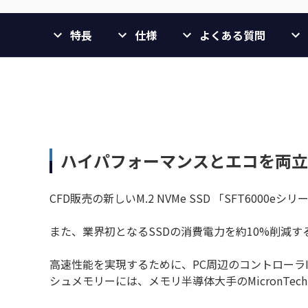
特長
仕様
よくある質問
ハイパフォーマンスとエコを両⽴した、
CFD販売の新しいM.2 NVMe SSD 「SFT6000eシ
また、業界初となるSSDの消費電⼒を約10%削減する
⾼速性能を実現するために、PC周辺のコントローラICの
シュメモリーには、メモリ半導体⼤⼿のMicronTechnol