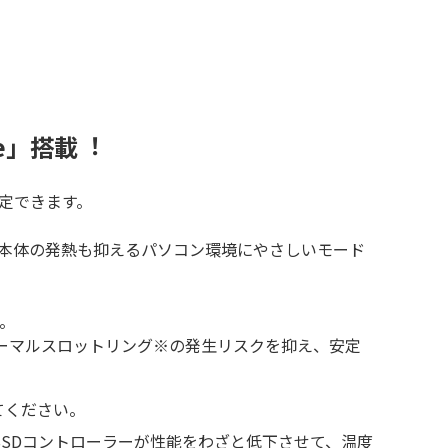
e」搭載︕
eを設定できます。
SD本体の発熱も抑えるパソコン環境にやさしいモード
揮。
よるサーマルスロットリング※の発⽣リスクを抑え、安定
してください。
SSDコントローラーが性能をわざと低下させて、温度