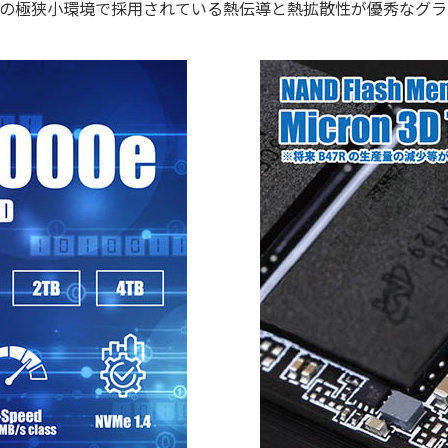
ートフォン等の極狭⼩環境で採⽤されている熱伝導と熱拡散性が優秀