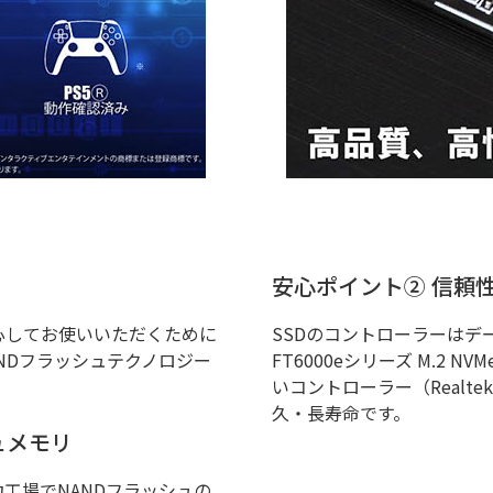
安心ポイント② 信頼
心してお使いいただくために
SSDのコントローラーはデ
ANDフラッシュテクノロジー
FT6000eシリーズ M.2
いコントローラー（Real
久・⻑寿命です。
ュメモリ
は、協力工場でNANDフラッシュの