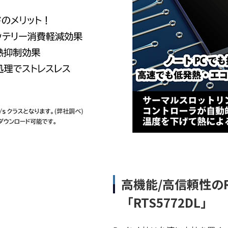
⾼機能/⾼信頼性のR
「RTS5772DL」