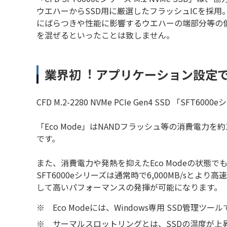
ウエハーからSSD用に厳選したフラッシュICを採
にばらつきや性能に影響するウエハーの端部分等の低品
を混ぜるといったことは致しません。
業界初︕ アプリケーション設定で
CFD M.2-2280 NVMe PCIe Gen4 SSD 「S
「Eco Mode」はNANDフラッシュ等の消費電
です。
また、消費電力や発熱を抑えたEco Modeの状態で
SFT6000eシリーズは通常時で6,000MB/s
して高いパフォーマンスの発揮が可能になります。
※
Eco Modeには、Windows専用 SSD管
※
サーマルスロットリングとは、SSDの温度が上