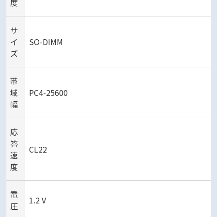
度
サ
イ
SO-DIMM
ズ
帯
域
PC4-25600
幅
応
答
CL22
速
度
電
1.2 V
圧