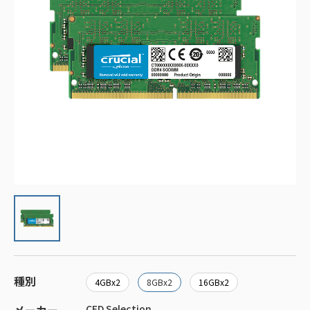
種別
4GBx2
8GBx2
16GBx2
CFD Selection