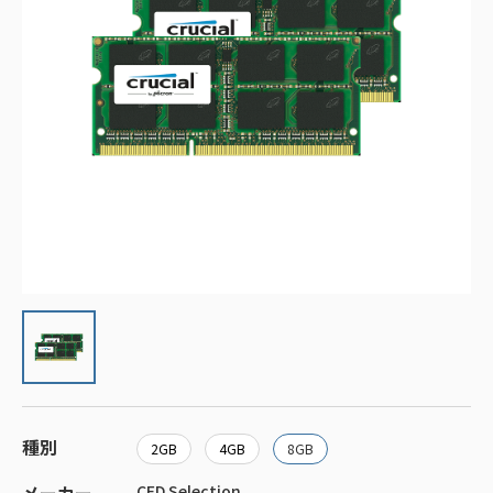
種別
2GB
4GB
8GB
CFD Selection