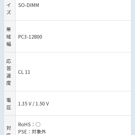
イ
SO-DIMM
ズ
帯
域
PC3-12800
幅
応
答
CL 11
速
度
電
1.35 V / 1.50 V
圧
RoHS：◯
対
PSE：対象外