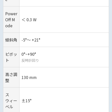
Power
Off M
＜ 0.3 W
ode
傾斜角
-5°～ +21°
ピボッ
0°~+90°
ト
反時計回り
高さ調
130 mm
整
ス
ウィー
±15°
ベル