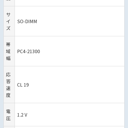
サ
イ
SO-DIMM
ズ
帯
域
PC4-21300
幅
応
答
CL 19
速
度
電
1.2 V
圧