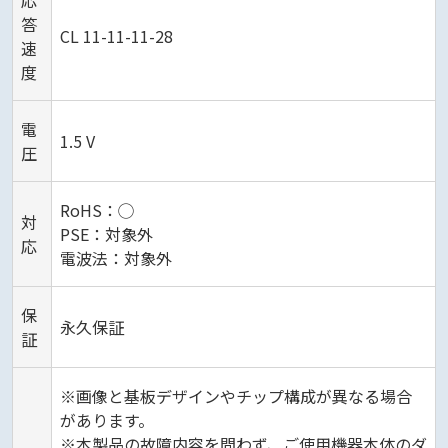
応
答
CL 11-11-11-28
速
度
電
1.5 V
圧
RoHS：◯
対
PSE：対象外
応
電波法：対象外
保
永久保証
証
※画像と基板デザインやチップ構成が異なる場合
があります。
※本製品の故障内容を問わず、ご使用機器本体のダ