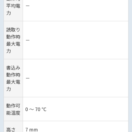
平均電
－
力
読取り
動作時
－
最大電
力
書込み
動作時
－
最大電
力
動作可
0 ～ 70 ℃
能温度
高さ
7 mm