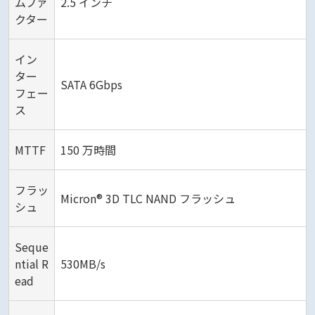
ムファ
2.5 インチ
クター
イン
ター
SATA 6Gbps
フェー
ス
MTTF
150 万時間
フラッ
Micron® 3D TLC NAND フラッシュ
シュ
Seque
ntial R
530MB/s
ead