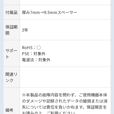
付属品
厚み7mm→9.5mmスペーサー
保証期
3年
間
RoHS：◯
サポー
PSE：対象外
ト
電波法：対象外
関連リ
ンク
※本製品の故障内容を問わず、ご使用機器本体
のダメージや記録されたデータの破損または消
失については責任を負いかねます。保証規定を
備考
お読みの上、ご利用ください。