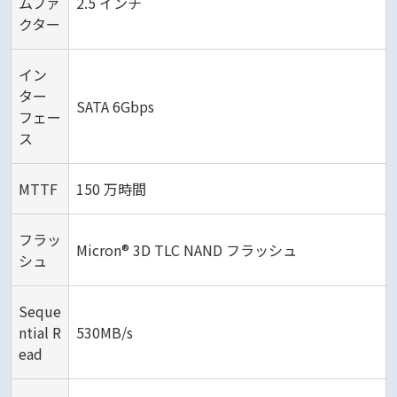
ムファ
2.5 インチ
クター
イン
ター
SATA 6Gbps
フェー
ス
MTTF
150 万時間
フラッ
Micron® 3D TLC NAND フラッシュ
シュ
Seque
ntial R
530MB/s
ead