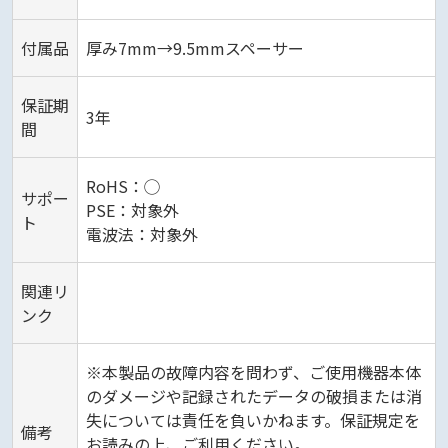
付属品
厚み7mm→9.5mmスペーサー
保証期
3年
間
RoHS：◯
サポー
PSE：対象外
ト
電波法：対象外
関連リ
ンク
※本製品の故障内容を問わず、ご使用機器本体
のダメージや記録されたデータの破損または消
失については責任を負いかねます。保証規定を
備考
お読みの上、ご利用ください。