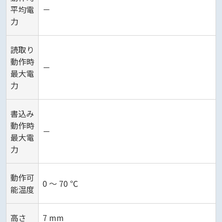
平均電
－
力
読取り
動作時
－
最大電
力
書込み
動作時
－
最大電
力
動作可
0 ～ 70 ℃
能温度
高さ
7 mm